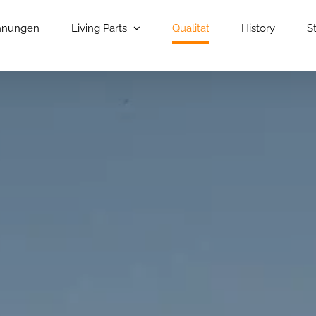
nungen
Living Parts
Qualität
History
S