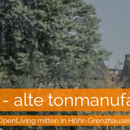
s - alte tonmanuf
OpenLiving mitten in Höhr-Grenzhause