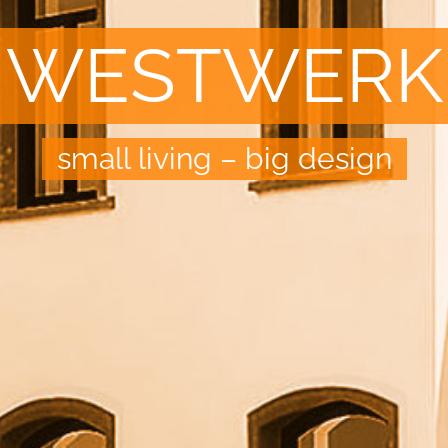
WESTWERK
small living – big design